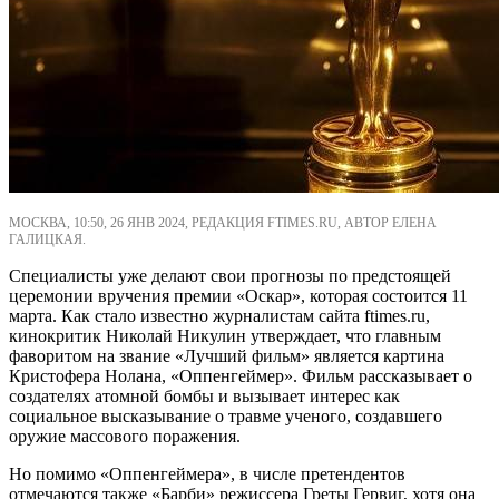
МОСКВА, 10:50, 26 ЯНВ 2024, РЕДАКЦИЯ FTIMES.RU, АВТОР ЕЛЕНА
ГАЛИЦКАЯ.
Специалисты уже делают свои прогнозы по предстоящей
церемонии вручения премии «Оскар», которая состоится 11
марта. Как стало известно журналистам сайта ftimes.ru,
кинокритик Николай Никулин утверждает, что главным
фаворитом на звание «Лучший фильм» является картина
Кристофера Нолана, «Оппенгеймер». Фильм рассказывает о
создателях атомной бомбы и вызывает интерес как
социальное высказывание о травме ученого, создавшего
оружие массового поражения.
Но помимо «Оппенгеймера», в числе претендентов
отмечаются также «Барби» режиссера Греты Гервиг, хотя она