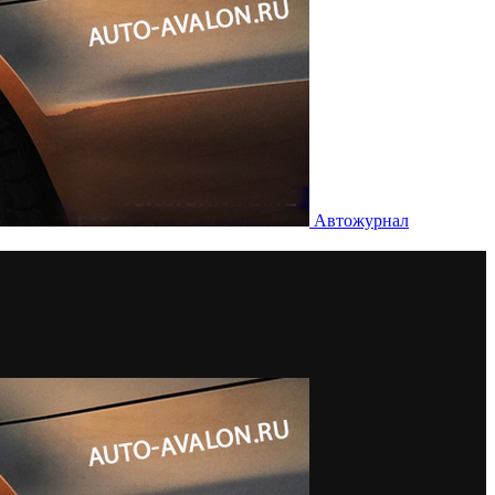
Автожурнал