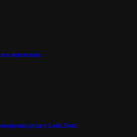
 его определить
локировке руля у Lada Vesta