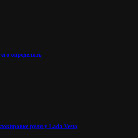
 его определить
локировке руля у Lada Vesta