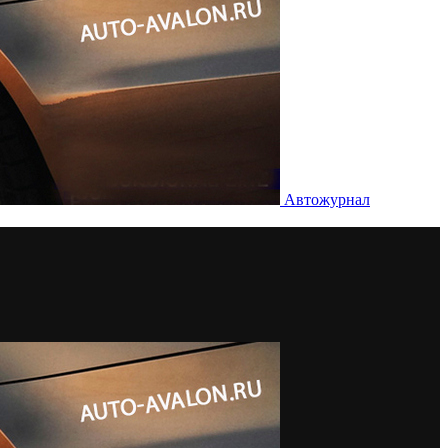
Автожурнал