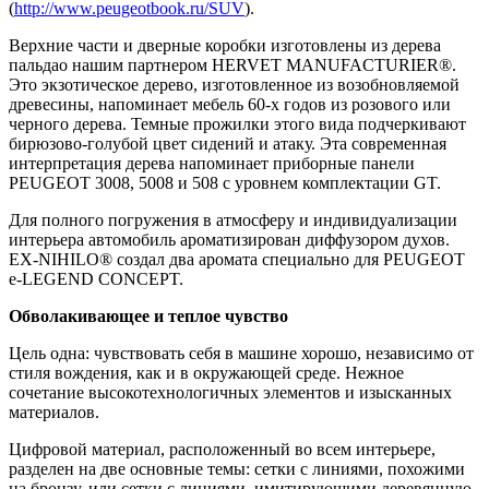
(
http://www.peugeotbook.ru/SUV
).
Верхние части и дверные коробки изготовлены из дерева
пальдао нашим партнером HERVET MANUFACTURIER®.
Это экзотическое дерево, изготовленное из возобновляемой
древесины, напоминает мебель 60-х годов из розового или
черного дерева. Темные прожилки этого вида подчеркивают
бирюзово-голубой цвет сидений и атаку. Эта современная
интерпретация дерева напоминает приборные панели
PEUGEOT 3008, 5008 и 508 с уровнем комплектации GT.
Для полного погружения в атмосферу и индивидуализации
интерьера автомобиль ароматизирован диффузором духов.
EX-NIHILO® создал два аромата специально для PEUGEOT
e-LEGEND CONCEPT.
Обволакивающее и теплое чувство
Цель одна: чувствовать себя в машине хорошо, независимо от
стиля вождения, как и в окружающей среде. Нежное
сочетание высокотехнологичных элементов и изысканных
материалов.
Цифровой материал, расположенный во всем интерьере,
разделен на две основные темы: сетки с линиями, похожими
на бронзу, или сетки с линиями, имитирующими деревянную