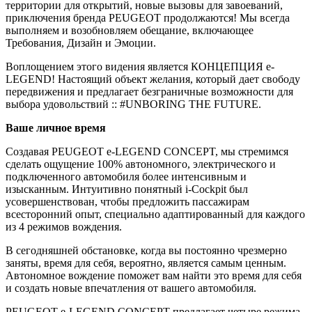
территории для открытий, новые вызовы для завоеваний,
приключения бренда PEUGEOT продолжаются! Мы всегда
выполняем и возобновляем обещание, включающее
Требования, Дизайн и Эмоции.
Воплощением этого видения является КОНЦЕПЦИЯ e-
LEGEND! Настоящий объект желания, который дает свободу
передвижения и предлагает безграничные возможности для
выбора удовольствий :: #UNBORING THE FUTURE.
Ваше личное время
Создавая PEUGEOT e-LEGEND CONCEPT, мы стремимся
сделать ощущение 100% автономного, электрического и
подключенного автомобиля более интенсивным и
изысканным. Интуитивно понятный i-Cockpit был
усовершенствован, чтобы предложить пассажирам
всесторонний опыт, специально адаптированный для каждого
из 4 режимов вождения.
В сегодняшней обстановке, когда вы постоянно чрезмерно
заняты, время для себя, вероятно, является самым ценным.
Автономное вождение поможет вам найти это время для себя
и создать новые впечатления от вашего автомобиля.
PEUGEOT e-LEGEND CONCEPT предлагает четыре режима