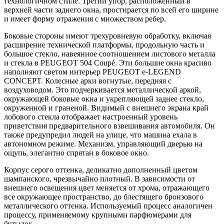
технологичном стиле. Третий упор, расположенный в
верхней части заднего окна, простирается по всей его ширине
и имеет форму отражения с множеством ребер.
Боковые стороны имеют трехуровневую обработку, включая
расширение технической платформы, продольную часть и
большое стекло, навеянное соотношением листового металла
и стекла в PEUGEOT 504 Coupé. Эти большие окна красиво
наполняют светом интерьер PEUGEOT e-LEGEND
CONCEPT. Колесные арки вогнутые, передняя с
воздуховодом. Это подчеркивается металлической аркой,
окружающей боковые окна и укрепляющей заднее стекло,
окруженной и граненой. Видимый с внешнего экрана край
лобового стекла отображает настроенный уровень
приветствия предварительного взвешивания автомобиля. Он
также предупредил людей на улице, что машина ехала в
автономном режиме. Механизм, управляющий дверью на
ощупь, элегантно спрятан в боковое окно.
Корпус серого оттенка, деликатно дополненный цветом
шампанского, чрезвычайно плотный. В зависимости от
внешнего освещения цвет меняется от хрома, отражающего
все окружающее пространство, до блестящего бронзового
металлического оттенка. Используемый процесс аналогичен
процессу, применяемому крупными парфюмерами для
бутылок.