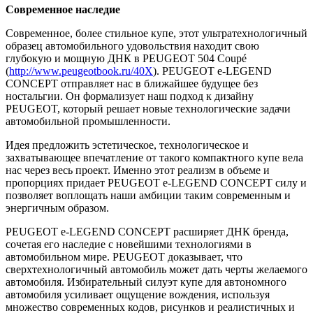
Современное наследие
Современное, более стильное купе, этот ультратехнологичный
образец автомобильного удовольствия находит свою
глубокую и мощную ДНК в PEUGEOT 504 Coupé
(
http://www.peugeotbook.ru/40X
). PEUGEOT e-LEGEND
CONCEPT отправляет нас в ближайшее будущее без
ностальгии. Он формализует наш подход к дизайну
PEUGEOT, который решает новые технологические задачи
автомобильной промышленности.
Идея предложить эстетическое, технологическое и
захватывающее впечатление от такого компактного купе вела
нас через весь проект. Именно этот реализм в объеме и
пропорциях придает PEUGEOT e-LEGEND CONCEPT силу и
позволяет воплощать наши амбиции таким современным и
энергичным образом.
PEUGEOT e-LEGEND CONCEPT расширяет ДНК бренда,
сочетая его наследие с новейшими технологиями в
автомобильном мире. PEUGEOT доказывает, что
сверхтехнологичный автомобиль может дать черты желаемого
автомобиля. Избирательный силуэт купе для автономного
автомобиля усиливает ощущение вождения, используя
множество современных кодов, рисунков и реалистичных и