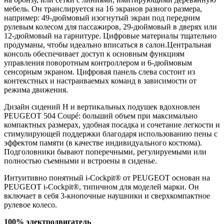
мебель. Он транслируется на 16 экранов разного размера,
например: 49-дюймовый изогнутый экран под передним
рулевым колесом для пассажиров, 29-дюймовый в дверях или
12-дюймовый на гарнитуре. Цифровые материалы тщательно
продуманы, чтобы идеально вписаться в салон.Центральная
консоль обеспечивает доступ к основным функциям
управления поворотным контроллером и 6-дюймовым
сенсорным экраном. Цифровая панель слева состоит из
контекстных и настраиваемых команд в зависимости от
режима движения.
Дизайн сидений H и вертикальных подушек вдохновлен
PEUGEOT 504 Coupé: больший объем при максимально
компактных размерах, удобная посадка и сочетание легкости и
стимулирующей поддержки благодаря использованию пены с
эффектом памяти (в качестве индивидуального костюма).
Подголовники бывают поперечными, регулируемыми или
полностью съемными и встроены в сиденье.
Интуитивно понятный i-Cockpit® от PEUGEOT основан на
PEUGEOT i-Cockpit®, типичном для моделей марки. Он
включает в себя 3-кнопочные наушники и сверхкомпактное
рулевое колесо.
100% электродвигатель