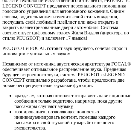
области технологий искусственного интеллекта, PEUGEOTe-
LEGEND CONCEPT предлагает персонального помощника
голосового управления для автономного вождения. Одним
словом, водитель может изменить свой стиль вождения,
послушать свой любимый плейлист или даже открыть и
закрыть наэлектризованные двери автомобиля. Система
соответствует цифровому голосу Жиля Видаля (директора по
стилю PEUGEOT) и включает 17 языков!
PEUGEOT и FOCAL готовят звук будущего, сочетая спрос и
инновации с уникальным звуком.
Независимо от источника акустическая архитектура FOCAL®
обеспечивает оптимальное распределение звука. Предвещая
будущее встроенного звука, система PEUGEOT e-LEGEND
CONCEPT специально разработана, чтобы предложить две
новые беспрецедентные звуковые функции:
«раздача», которая позволяет отправлять навигационные
сообщения только водителю, например, пока другие
пассажиры слушают музыку,
«зонирование», позволяющее полностью
индивидуализировать контент, помещая каждого
пассажира в свой звуковой пузырь без внешнего
вмешательства.