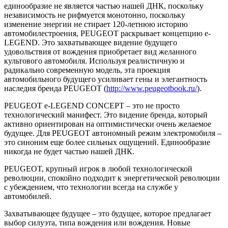
единообразие не является частью нашей ДНК, поскольку
независимость не рифмуется монотонно, поскольку
изменение энергии не стирает 120-летнюю историю
автомобилестроения, PEUGEOT раскрывает концепцию e-
LEGEND.
Это захватывающее видение будущего
удовольствия от вождения приобретает вид желанного
культового автомобиля. Используя реалистичную и
радикально современную модель, эта проекция
автомобильного будущего усиливает гены и элегантность
наследия бренда PEUGEOT (
http://www.peugeotbook.ru/
).
PEUGEOT e-LEGEND CONCEPT – это не просто
технологический манифест. Это видение бренда, который
активно ориентирован на оптимистически очень желаемое
будущее. Для PEUGEOT автономный режим электромобиля –
это синоним еще более сильных ощущений. Единообразие
никогда не будет частью нашей ДНК.
PEUGEOT, крупный игрок в любой технологической
революции, спокойно подходит к энергетической революции
с убеждением, что технологии всегда на службе у
автомобилей.
Захватывающее будущее – это будущее, которое предлагает
выбор силуэта, типа вождения или вождения. Новые