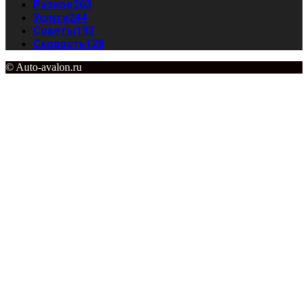
Разное
263
Услуги
244
Советы
192
Скорость
128
© Auto-avalon.ru