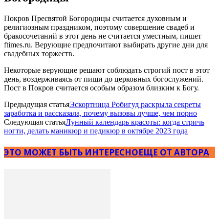
Покров Пресвятой Богородицы считается духовным и
религиозным праздником, поэтому совершение свадеб и
бракосочетаний в этот день не считается уместным, пишет
ftimes.ru. Верующие предпочитают выбирать другие дни для
свадебных торжеств.
Некоторые верующие решают соблюдать строгий пост в этот
день, воздерживаясь от пищи до церковных богослужений.
Пост в Покров считается особым образом близким к Богу.
Предыдущая статья
Эскортница Робигуд раскрыла секреты
заработка и рассказала, почему вызовы лучше, чем порно
Следующая статья
Лунный календарь красоты: когда стричь
ногти, делать маникюр и педикюр в октябре 2023 года
ЭТО МОЖЕТ БЫТЬ ИНТЕРЕСНО
ЕЩЕ ОТ АВТОРА