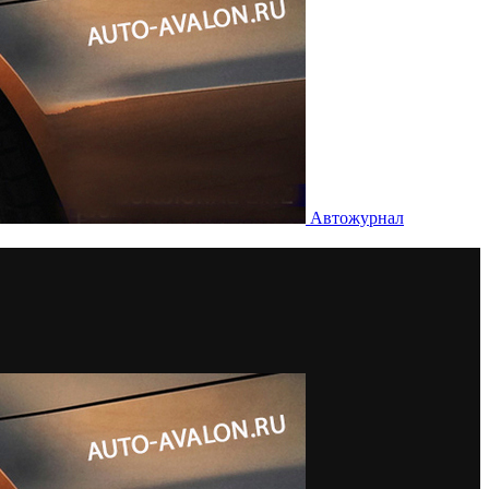
Автожурнал