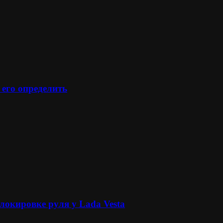
 его определить
локировке руля у Lada Vesta