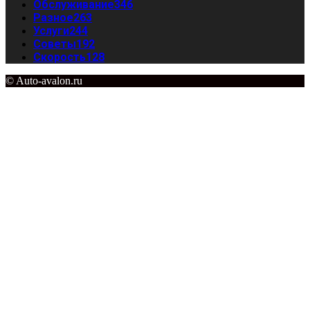
Обслуживание
346
Разное
263
Услуги
244
Советы
192
Скорость
128
© Auto-avalon.ru