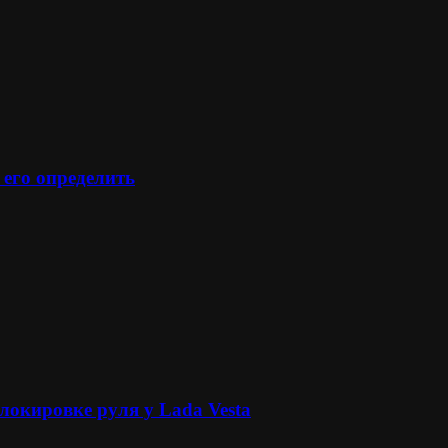
 его определить
локировке руля у Lada Vesta