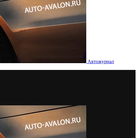
Автожурнал