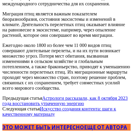
международного сотрудничества для их сохранения.
Миграция птиц является важным показателем
биоразнообразия, состояния экосистемы и изменений в
климате. Деятельность перелетных птиц оказывает влияние
на равновесие в экосистеме, например, через опыление
растений, которое они совершают во время миграции.
Ежегодно около 1800 из более чем 11 000 видов птиц
совершают длительные перелеты, и на их пути возникает
множество угроз. Потеря мест обитания, вызванная
изменениями в сельском хозяйстве и глобальным
потеплением, а также браконьерство, приводят к уменьшению
численности перелетных птиц. Их миграционные маршруты
проходят через множество стран, поэтому решение проблем,
связанных с их сохранением, требует совместных усилий
всего мирового сообщества.
Предыдущая статья
Астрологи рассказали, как 8 октября 2023
года восстановить утраченную энергию
Следующая статья
Искусство создания контента: шаги к
качественному материалу
ЭТО МОЖЕТ БЫТЬ ИНТЕРЕСНО
ЕЩЕ ОТ АВТОРА