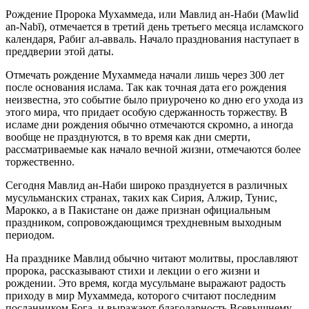
Рождение Пророка Мухаммеда, или Мавлид ан-Наби (Mawlid
an-Nabī), отмечается в третий день третьего месяца исламского
календаря, Рабиг ал-авваль. Начало празднования наступает в
преддверии этой даты.
Отмечать рождение Мухаммеда начали лишь через 300 лет
после основания ислама. Так как точная дата его рождения
неизвестна, это событие было приурочено ко дню его ухода из
этого мира, что придает особую сдержанность торжеству. В
исламе дни рождения обычно отмечаются скромно, а иногда
вообще не празднуются, в то время как дни смерти,
рассматриваемые как начало вечной жизни, отмечаются более
торжественно.
Сегодня Мавлид ан-Наби широко празднуется в различных
мусульманских странах, таких как Сирия, Алжир, Тунис,
Марокко, а в Пакистане он даже признан официальным
праздником, сопровождающимся трехдневным выходным
периодом.
На празднике Мавлид обычно читают молитвы, прославляют
пророка, рассказывают стихи и лекции о его жизни и
рождении. Это время, когда мусульмане выражают радость
приходу в мир Мухаммеда, которого считают последним
посланником Бога, и выражают благодарность Всевышнему,