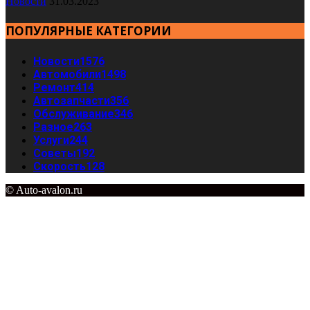
Новости
31.03.2023
ПОПУЛЯРНЫЕ КАТЕГОРИИ
Новости
1576
Автомобили
1498
Ремонт
414
Автозапчасти
356
Обслуживание
346
Разное
263
Услуги
244
Советы
192
Скорость
128
© Auto-avalon.ru