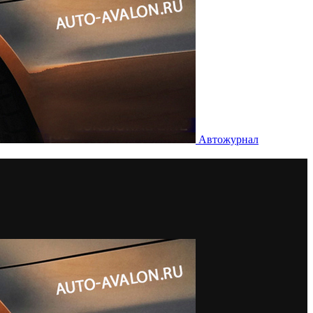
Автожурнал