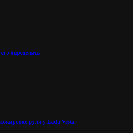
 его определить
локировке руля у Lada Vesta