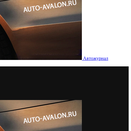
Автожурнал