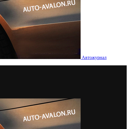
Автожурнал