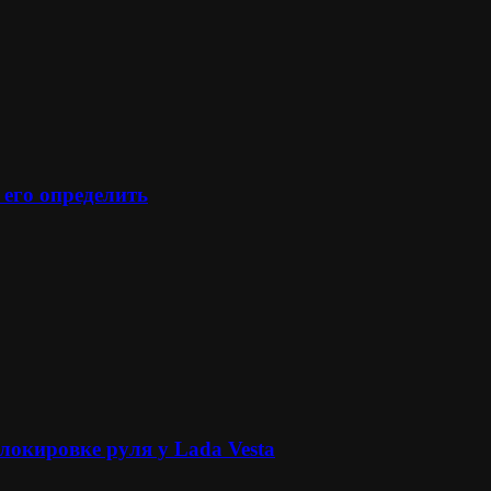
 его определить
локировке руля у Lada Vesta