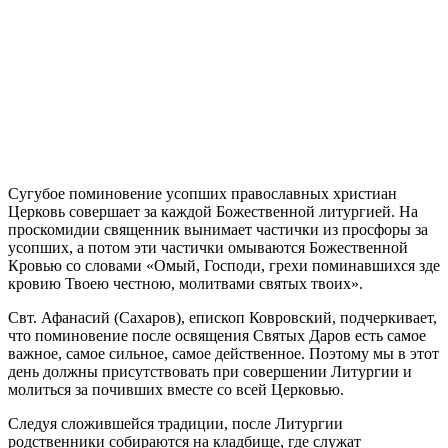
Сугубое поминовение усопших православных христиан
Церковь совершает за каждой Божественной литургией. На
проскомидии священник вынимает частички из просфоры за
усопших, а потом эти частички омываются Божественной
Кровью со словами «Омый, Господи, грехи поминавшихся зде
кровию Твоею честною, молитвами святых твоих».
Свт. Афанасий (Сахаров), епископ Ковровский, подчеркивает,
что поминовение после освящения Святых Даров есть самое
важное, самое сильное, самое действенное. Поэтому мы в этот
день должны присутствовать при совершении Литургии и
молиться за почивших вместе со всей Церковью.
Следуя сложившейся традиции, после Литургии
родственники собираются на кладбище, где служат