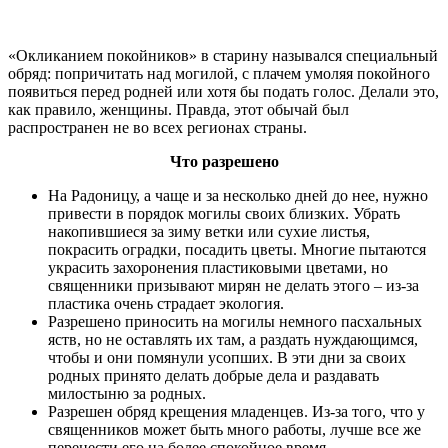
«Окликанием покойников» в старину назывался специальный
обряд: попричитать над могилой, с плачем умоляя покойного
появиться перед родней или хотя бы подать голос. Делали это,
как правило, женщины. Правда, этот обычай был
распространен не во всех регионах страны.
Что разрешено
На Радоницу, а чаще и за несколько дней до нее, нужно
привести в порядок могилы своих близких. Убрать
накопившиеся за зиму ветки или сухие листья,
покрасить оградки, посадить цветы. Многие пытаются
украсить захоронения пластиковыми цветами, но
священники призывают мирян не делать этого – из-за
пластика очень страдает экология.
Разрешено приносить на могилы немного пасхальных
яств, но не оставлять их там, а раздать нуждающимся,
чтобы и они помянули усопших. В эти дни за своих
родных принято делать добрые дела и раздавать
милостыню за родных.
Разрешен обряд крещения младенцев. Из-за того, что у
священников может быть много работы, лучше все же
перенести его на более спокойное время.