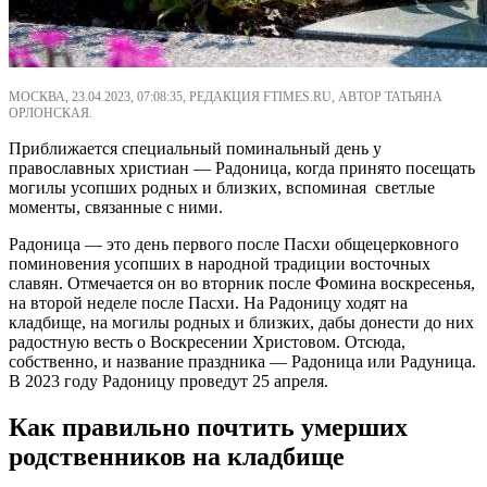
МОСКВА, 23.04.2023, 07:08:35, РЕДАКЦИЯ FTIMES.RU, АВТОР ТАТЬЯНА
ОРЛОНСКАЯ.
Приближается специальный поминальный день у
православных христиан — Радоница, когда принято посещать
могилы усопших родных и близких, вспоминая светлые
моменты, связанные с ними.
Радоница — это день первого после Пасхи общецерковного
поминовения усопших в народной традиции восточных
славян. Отмечается он во вторник после Фомина воскресенья,
на второй неделе после Пасхи. На Радоницу ходят на
кладбище, на могилы родных и близких, дабы донести до них
радостную весть о Воскресении Христовом. Отсюда,
собственно, и название праздника — Радоница или Радуница.
В 2023 году Радоницу проведут 25 апреля.
Как правильно почтить умерших
родственников на кладбище