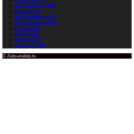
Новости
1576
Автомобили
1498
Ремонт
414
Автозапчасти
356
Обслуживание
346
Разное
263
Услуги
244
Советы
192
Скорость
128
© Auto-avalon.ru