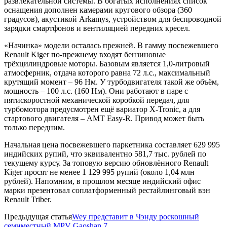
развлекательной системы. В богатых исполнениях список
оснащения дополнен камерами кругового обзора (360
градусов), акустикой Arkamys, устройством для беспроводной
зарядки смартфонов и вентиляцией передних кресел.
«Начинка» модели осталась прежней. В гамму посвежевшего
Renault Kiger по-прежнему входят бензиновые
трёхцилиндровые моторы. Базовым является 1,0-литровый
атмосферник, отдача которого равна 72 л.с., максимальный
крутящий момент – 96 Нм. У турбодвигателя такой же объём,
мощность – 100 л.с. (160 Нм). Они работают в паре с
пятискоростной механической коробкой передач, для
турбомотора предусмотрен ещё вариатор X-Tronic, а для
стартового двигателя – AMT Easy-R. Привод может быть
только передним.
Начальная цена посвежевшего паркетника составляет 629 995
индийских рупий, что эквивалентно 581,7 тыс. рублей по
текущему курсу. За топовую версию обновлённого Renault
Kiger просят не менее 1 129 995 рупий (около 1,04 млн
рублей). Напомним, в прошлом месяце индийский офис
марки презентовал соплатформенный рестайлинговый вэн
Renault Triber.
Предыдущая статья
Wey представит в Чэнду роскошный
семиместный MPV Gaoshan 7