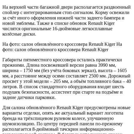
На верхней части багажной двери располагается раздвоенный
спойлер с интегрированным стоп-сигналом. Корму освежили
за счёт иного оформления нижней части заднего бампера и
новой эмблемы. Также в списке обновок Renault Kiger
числятся оригинальные 16-дюймовые легкосплавные
колёсные диски.
На фото: салон обновлённого кроссовера Renault Kiger На
фото: салон обновлённого кроссовера Renault Kiger
Габариты пятиместного кроссовера остались практически
прежними. Длина посвежевшей версии равна 3990 мм,
ширина – 1750 мм (без учёта боковых зеркал), высота – 1605
мм, а расстояние между осями составляет 2500 мм. Дорожный
просвет у этой модели – 205 мм, а объём топливного бака – 40
литров. В список стандартного оборудования входят шесть
подушек безопасности, ассистент при старте на подъёме и
задние датчики парковки.
Для салона обновлённого Renault Kiger предусмотрены новые
варианты отделки, опять же актуальный вариант логотипа
бренда на трёхспицевом рулевом колесе, улучшенную
шумоизоляцию. По центру передней панели по-прежнему
располагается 8-дюймовый тачскрин информационно-