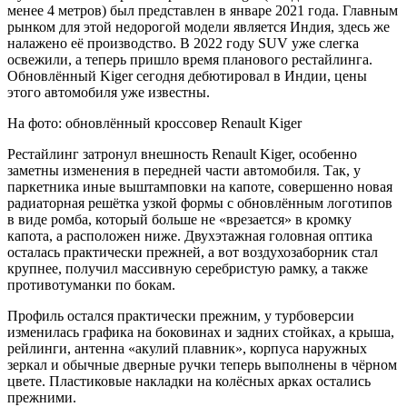
менее 4 метров) был представлен в январе 2021 года. Главным
рынком для этой недорогой модели является Индия, здесь же
налажено её производство. В 2022 году SUV уже слегка
освежили, а теперь пришло время планового рестайлинга.
Обновлённый Kiger сегодня дебютировал в Индии, цены
этого автомобиля уже известны.
На фото: обновлённый кроссовер Renault Kiger
Рестайлинг затронул внешность Renault Kiger, особенно
заметны изменения в передней части автомобиля. Так, у
паркетника иные выштамповки на капоте, совершенно новая
радиаторная решётка узкой формы с обновлённым логотипов
в виде ромба, который больше не «врезается» в кромку
капота, а расположен ниже. Двухэтажная головная оптика
осталась практически прежней, а вот воздухозаборник стал
крупнее, получил массивную серебристую рамку, а также
противотуманки по бокам.
Профиль остался практически прежним, у турбоверсии
изменилась графика на боковинах и задних стойках, а крыша,
рейлинги, антенна «акулий плавник», корпуса наружных
зеркал и обычные дверные ручки теперь выполнены в чёрном
цвете. Пластиковые накладки на колёсных арках остались
прежними.