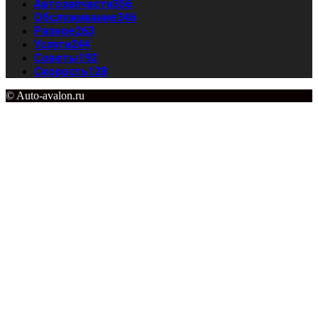
Автозапчасти
356
Обслуживание
346
Разное
263
Услуги
244
Советы
192
Скорость
128
© Auto-avalon.ru