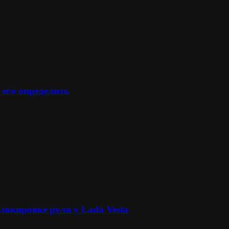
 его определить
локировке руля у Lada Vesta