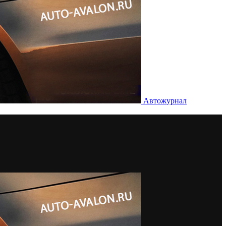
Автожурнал