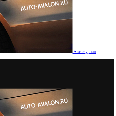
Автожурнал