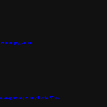
 его определить
локировке руля у Lada Vesta