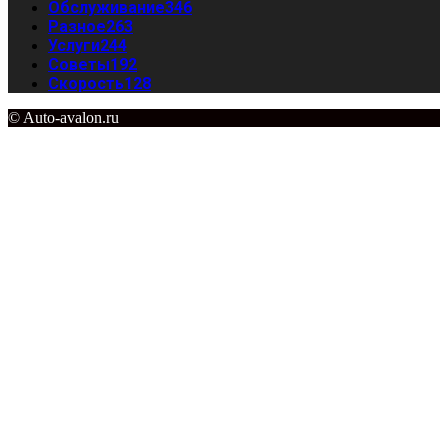
Обслуживание
346
Разное
263
Услуги
244
Советы
192
Скорость
128
© Auto-avalon.ru