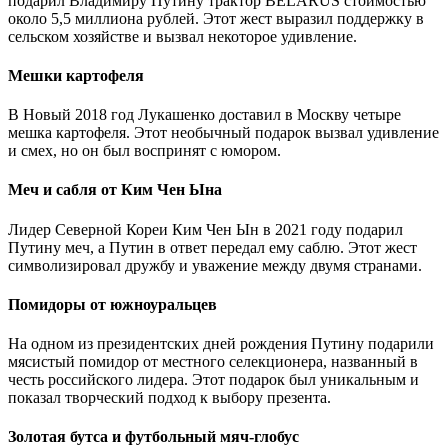
подарил Владимиру Путину трактор BELARUS стоимостью
около 5,5 миллиона рублей. Этот жест выразил поддержку в
сельском хозяйстве и вызвал некоторое удивление.
Мешки картофеля
В Новый 2018 год Лукашенко доставил в Москву четыре
мешка картофеля. Этот необычный подарок вызвал удивление
и смех, но он был воспринят с юмором.
Меч и сабля от Ким Чен Ына
Лидер Северной Кореи Ким Чен Ын в 2021 году подарил
Путину меч, а Путин в ответ передал ему саблю. Этот жест
символизировал дружбу и уважение между двумя странами.
Помидоры от южноуральцев
На одном из президентских дней рождения Путину подарили
мясистый помидор от местного селекционера, названный в
честь российского лидера. Этот подарок был уникальным и
показал творческий подход к выбору презента.
Золотая бутса и футбольный мяч-глобус