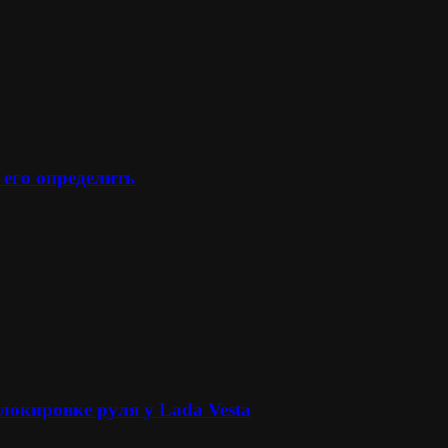
 его определить
локировке руля у Lada Vesta