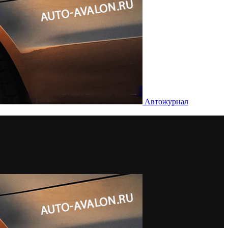
Автожурнал