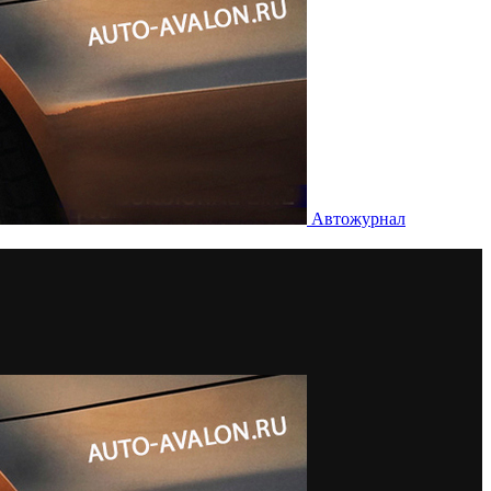
Автожурнал