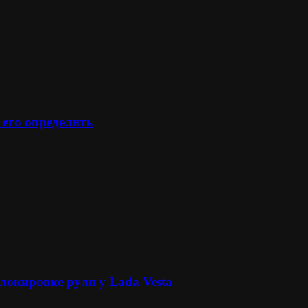
 его определить
локировке руля у Lada Vesta