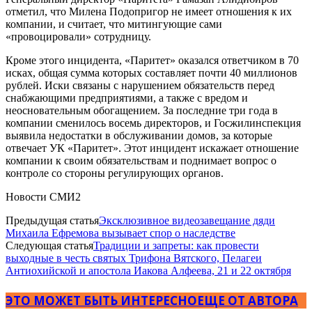
отметил, что Милена Подопригор не имеет отношения к их
компании, и считает, что митингующие сами
«провоцировали» сотрудницу.
Кроме этого инцидента, «Паритет» оказался ответчиком в 70
исках, общая сумма которых составляет почти 40 миллионов
рублей. Иски связаны с нарушением обязательств перед
снабжающими предприятиями, а также с вредом и
неосновательным обогащением. За последние три года в
компании сменилось восемь директоров, и Госжилинспекция
выявила недостатки в обслуживании домов, за которые
отвечает УК «Паритет». Этот инцидент искажает отношение
компании к своим обязательствам и поднимает вопрос о
контроле со стороны регулирующих органов.
Новости СМИ2
Предыдущая статья
Эксклюзивное видеозавещание дяди
Михаила Ефремова вызывает спор о наследстве
Следующая статья
Традиции и запреты: как провести
выходные в честь святых Трифона Вятского, Пелагеи
Антиохийской и апостола Иакова Алфеева, 21 и 22 октября
ЭТО МОЖЕТ БЫТЬ ИНТЕРЕСНО
ЕЩЕ ОТ АВТОРА