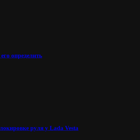
 его определить
локировке руля у Lada Vesta