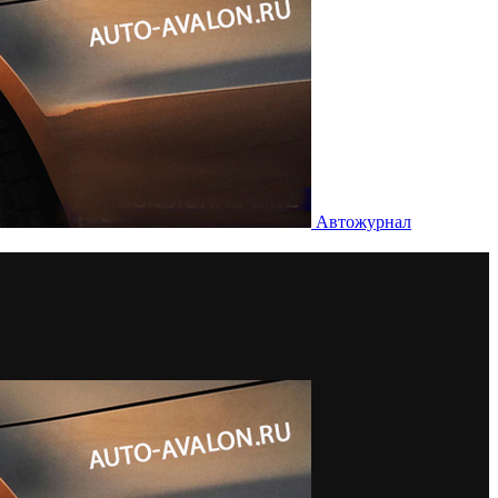
Автожурнал