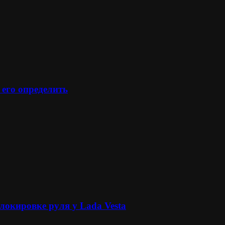
 его определить
локировке руля у Lada Vesta