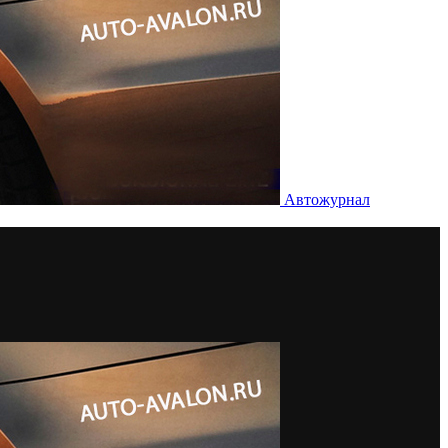
Автожурнал