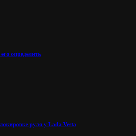
 его определить
локировке руля у Lada Vesta