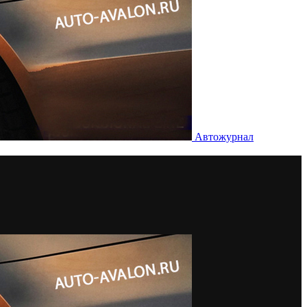
Автожурнал