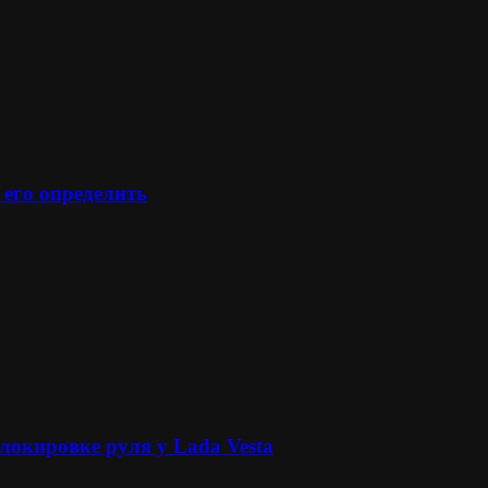
 его определить
локировке руля у Lada Vesta