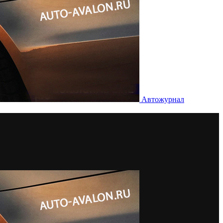
Автожурнал