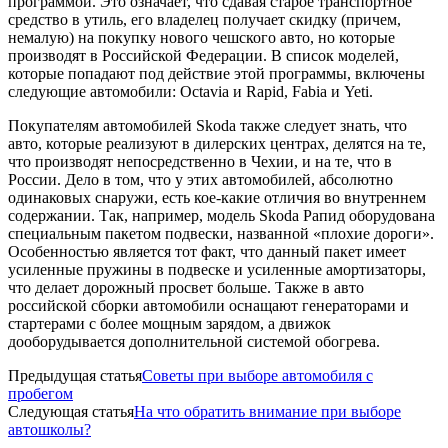
программой. Это означает, что сдавая старое транспортное
средство в утиль, его владелец получает скидку (причем,
немалую) на покупку нового чешского авто, но которые
производят в Российской Федерации. В список моделей,
которые попадают под действие этой программы, включены
следующие автомобили: Octavia и Rapid, Fabia и Yeti.
Покупателям автомобилей Skoda также следует знать, что
авто, которые реализуют в дилерских центрах, делятся на те,
что производят непосредственно в Чехии, и на те, что в
России. Дело в том, что у этих автомобилей, абсолютно
одинаковых снаружи, есть кое-какие отличия во внутреннем
содержании. Так, например, модель Skoda Рапид оборудована
специальным пакетом подвески, названной «плохие дороги».
Особенностью является тот факт, что данный пакет имеет
усиленные пружины в подвеске и усиленные амортизаторы,
что делает дорожный просвет больше. Также в авто
российской сборки автомобили оснащают генераторами и
стартерами с более мощным зарядом, а движок
дооборудывается дополнительной системой обогрева.
Предыдущая статья
Советы при выборе автомобиля с
пробегом
Следующая статья
На что обратить внимание при выборе
автошколы?