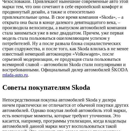
Чехословакии.
Привлекают нынешние современные авто этой
марки тем, что они сочетают в себе европейский комфорт и
продвинутый дизайн, а также и относительно
привлекательные цены. В свое время компания «Skoda», – а
открыта она была в конце далекого девятнадцатого века, –
производила велосипеды, а выпуском автомобилей компания
стала заниматься уже в веке двадцатом. Причем, уже первая
модель стала пользоваться ошеломляющим успехом у
потребителей. Ну а после развала блока социалистических
стран содружества, и после того, как Skoda влилась в не менее
известный немецкий автоконцерн «Volkswagen», после
серьезной модернизации, ее продукция стала пользоваться
всемирной славой – автомобили Skoda стали популярными и
востребованными. Официальный дилер автомобилей ŠKODA
mlada-auto.ru
.
Советы покупателям Skoda
Непосредственная покупка автомобилей Skoda у дилера
ничем практически не отличается от обычной покупки других
автомобилей. Однако покупая любой автомобиль этой марки,
есть некоторые моменты, которые требуют уточнения. Это
касается, например, программы утилизации, когда владельцы
автомобилей данной марки могут воспользоваться такой