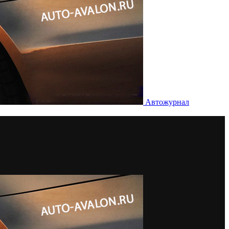
Автожурнал