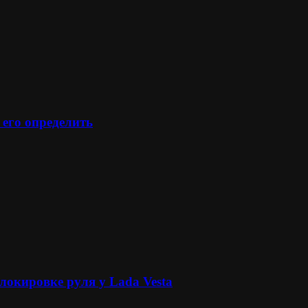
 его определить
локировке руля у Lada Vesta