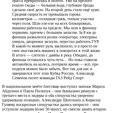
трасса превратилась в болото. Уже на прологе
пошли сходы — большая вода, глубокие броды
сделали своё дело. На второй день стало ещё хуже.
Средняя скорость не превышала сорока
километров — сплошная грязь, топкие участки
через поля. Шли еле-еле на всех блокировках,
машина работала на пределе. Мы шли к финишу
первыми, причем с большим запасом. За 8 км до
финиша развалился ролик генератора, электрика
умерла, дворники заснули, перестал работать ГУР.
В какой-то момент руль заклинило, и я просто не
смог выставлять машину в поворотах в этой жиже.
В итоге — слетели с дамбы в реку. Обидно, до
финиша оставалось чуть-чуть… Но пока ставили
автомобиль на колеса, потеряли время — всё, про
подиум можно было забыть. Вот так для нас и
завершился этот этап Кубка России. Александр
Семенов пилот команды ГАЗ Рейд Спорт
В национальном зачёте блестяще выступил экипаж Марата
Абдулина и Павла Пилипук – они буквально рванули с
третьего места в лидеры и оба спецучастка уверенно
удерживали позицию. Александру Шатохину и Кириллу
Гуляеву воскресные спецучастки дались непросто – они
уступили лидерам более 50 минут, но смогли занять вторую