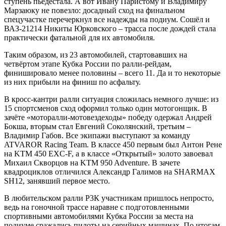
ступень пьедестала. А вот Ивану Паристому и Владимиру
Марзаюку не повезло: досадный сход на финальном
спецучастке перечеркнул все надежды на подиум. Сошёл и
ВАЗ-21214 Никиты Юрковского – трасса после дождей стала
практически фатальной для их автомобиля.
Таким образом, из 23 автомобилей, стартовавших на
четвёртом этапе Кубка России по ралли-рейдам,
финишировало менее половины – всего 11. Да и то некоторые
из них прибыли на финиш по асфальту.
В кросс-кантри ралли ситуация сложилась немного лучше: из
15 спортсменов сход оформил только один мотогонщик. В
зачёте «моторалли-мотовездеходы» победу одержал Андрей
Бокша, вторым стал Евгений Соколянский, третьим –
Владимир Габов. Все экипажи выступают за команду
ATVAROR Racing Team. В классе 450 первым был Антон Рене
на KTM 450 EXC-F, а в классе «Открытый» золото завоевал
Михаил Скворцов на KTM 950 Adventure. В зачете
квадроциклов отличился Александр Галимов на SHARMAX
SH12, занявший первое место.
В любительском ралли Р3К участникам пришлось непросто,
ведь на гоночной трассе наравне с подготовленными
спортивными автомобилями Кубка России за места на
подиуме сражались пилоты на серийных машинах. По итогам