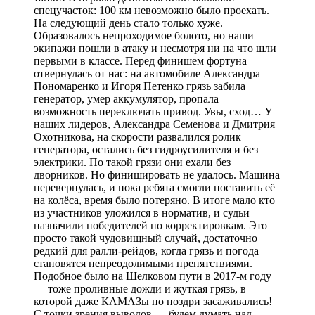
спецучасток: 100 км невозможно было проехать.
На следующий день стало только хуже.
Образовалось непроходимое болото, но наши
экипажи пошли в атаку и несмотря ни на что шли
первыми в классе. Перед финишем фортуна
отвернулась от нас: на автомобиле Александра
Пономаренко и Игоря Петенко грязь забила
генератор, умер аккумулятор, пропала
возможность переключать привод. Увы, сход… У
наших лидеров, Александра Семенова и Дмитрия
Охотникова, на скорости развалился ролик
генератора, остались без гидроусилителя и без
электрики. По такой грязи они ехали без
дворников. Но финишировать не удалось. Машина
перевернулась, и пока ребята смогли поставить её
на колёса, время было потеряно. В итоге мало кто
из участников уложился в норматив, и судьи
назначили победителей по корректировкам. Это
просто такой чудовищный случай, достаточно
редкий для ралли-рейдов, когда грязь и погода
становятся непреодолимыми препятствиями.
Подобное было на Шелковом пути в 2017-м году
— тоже проливные дожди и жуткая грязь, в
которой даже КАМАЗы по ноздри засаживались!
С точки зрения выводов — будем думать над