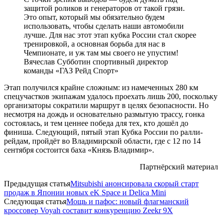
защитой роликов и генераторов от такой грязи.
Это опыт, который мы обязательно будем
использовать, чтобы сделать наши автомобили
лучше. Для нас этот этап кубка России стал скорее
тренировкой, а основная борьба для нас в
Чемпионате, и уж там мы своего не упустим!
Вячеслав Субботин спортивный директор
команды «ГАЗ Рейд Спорт»
Этап получился крайне сложным: из намеченных 280 км
спецучастков экипажам удалось проехать лишь 200, поскольку
организаторы сократили маршрут в целях безопасности. Но
несмотря на дождь и основательно размытую трассу, гонка
состоялась, и тем ценнее победа для тех, кто дошёл до
финиша. Следующий, пятый этап Кубка России по ралли-
рейдам, пройдёт во Владимирской области, где с 12 по 14
сентября состоится баха «Князь Владимир».
Партнёрский материал
Предыдущая статья
Mitsubishi анонсировала скорый старт
продаж в Японии новых eK Space и Delica Mini
Следующая статья
Мощь и пафос: новый флагманский
кроссовер Voyah составит конкуренцию Zeekr 9X