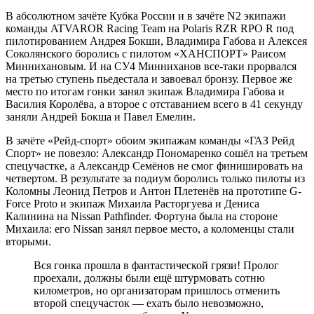
В абсолютном зачёте Кубка России и в зачёте N2 экипажи
команды ATVAROR Racing Team на Polaris RZR RPO R под
пилотированием Андрея Бокши, Владимира Габова и Алексея
Соколянского боролись с пилотом «ХАНСПОРТ» Раисом
Миннихановым. И на СУ4 Минниханов все-таки прорвался
на третью ступень пьедестала и завоевал бронзу. Первое же
место по итогам гонки занял экипаж Владимира Габова и
Василия Королёва, а второе с отставанием всего в 41 секунду
заняли Андрей Бокша и Павел Емелин.
В зачёте «Рейд-спорт» обоим экипажам команды «ГАЗ Рейд
Спорт» не повезло: Александр Пономаренко сошёл на третьем
спецучастке, а Александр Семёнов не смог финишировать на
четвертом. В результате за подиум боролись только пилоты из
Коломны Леонид Петров и Антон Плетенёв на прототипе G-
Force Proto и экипаж Михаила Расторгуева и Дениса
Калинина на Nissan Pathfinder. Фортуна была на стороне
Михаила: его Nissan занял первое место, а коломенцы стали
вторыми.
Вся гонка прошла в фантастической грязи! Пролог
проехали, должны были ещё штурмовать сотню
километров, но организаторам пришлось отменить
второй спецучасток — ехать было невозможно,