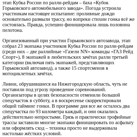
этап Кубка России по ралли-рейдам – баха «Кубок
Горьковского автомобильного завода». Погода устроила
участникам настоящее испытание: проливные дожди
основательно размыли трассу, но вопреки стихии гонка всё же
состоялась. Правда, успешно финишировала лишь половина
пелотона.
Организованный при участии Горьковского автозавода, этап
собрал 23 экипажа участников Кубка России по ралли-рейдам
(среди них – две раллийные «Газели NN» команды «ГАЗ Рейд
Спорт»), 8 экипажей в любительских зачётах ралли третьей
категории (включая пять экипажей, представляющих
Горьковский автозавод), а также 15 спортсменов в
мотоциклетных зачётах.
Ливни, обрушившиеся на Нижегородскую область, чуть не
поставили под угрозу проведение соревнований.
Организаторы в целях безопасности отменили большой
спецучасток в субботу, а в воскресенье скорректировали
общий тайминг гонки. В программе дня все же осталось два
спецучастка по 93 километра каждый, и они оказались
действительно непростыми. Грязь и практически трофийные
трассы заставили многие экипажи финишировать по асфальту
или оформлять сход – техника просто не выдерживала
настолько жёстких условий.