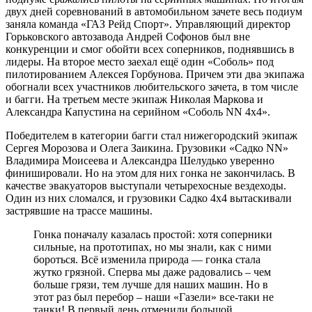
двух дней соревнований в автомобильном зачете весь подиум
заняла команда «ГАЗ Рейд Спорт». Управляющий директор
Горьковского автозавода Андрей Софонов был вне
конкуренции и смог обойти всех соперников, поднявшись в
лидеры. На второе место заехал ещё один «Соболь» под
пилотированием Алексея Горбунова. Причем эти два экипажа
обогнали всех участников любительского зачета, в том числе
и багги. На третьем месте экипаж Николая Маркова и
Александра Капустина на серийном «Соболь NN 4х4».
Победителем в категории багги стал нижегородский экипаж
Сергея Морозова и Олега Заикина. Грузовики «Садко NN»
Владимира Моисеева и Александра Шелудько уверенно
финишировали. Но на этом для них гонка не закончилась. В
качестве эвакуаторов выступали четырехосные вездеходы.
Один из них сломался, и грузовики Садко 4х4 вытаскивали
застрявшие на трассе машины.
Гонка поначалу казалась простой: хотя соперники
сильные, на прототипах, но мы знали, как с ними
бороться. Всё изменила природа — гонка стала
жутко грязной. Сперва мы даже радовались – чем
больше грязи, тем лучше для наших машин. Но в
этот раз был перебор – наши «Газели» все-таки не
танки! В первый день отменили большой