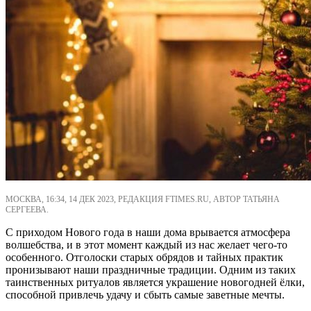
МОСКВА, 16:34, 14 ДЕК 2023, РЕДАКЦИЯ FTIMES.RU, АВТОР ТАТЬЯНА
СЕРГЕЕВА.
С приходом Нового года в наши дома врывается атмосфера
волшебства, и в этот момент каждый из нас желает чего-то
особенного. Отголоски старых обрядов и тайных практик
пронизывают наши праздничные традиции. Одним из таких
таинственных ритуалов является украшение новогодней ёлки,
способной привлечь удачу и сбыть самые заветные мечты.