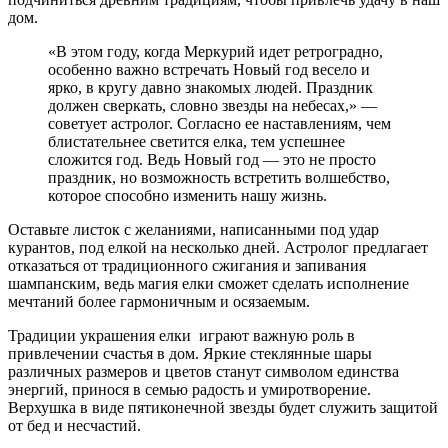
дом.
«В этом году, когда Меркурий идет ретроградно,
особенно важно встречать Новый год весело и
ярко, в кругу давно знакомых людей. Праздник
должен сверкать, словно звезды на небесах,» —
советует астролог. Согласно ее наставлениям, чем
блистательнее светится елка, тем успешнее
сложится год. Ведь Новый год — это не просто
праздник, но возможность встретить волшебство,
которое способно изменить нашу жизнь.
Оставьте листок с желаниями, написанными под удар
курантов, под елкой на несколько дней. Астролог предлагает
отказаться от традиционного сжигания и запивания
шампанским, ведь магия елки сможет сделать исполнение
мечтаний более гармоничным и осязаемым.
Традиции украшения елки играют важную роль в
привлечении счастья в дом. Яркие стеклянные шары
различных размеров и цветов станут символом единства
энергий, принося в семью радость и умиротворение.
Верхушка в виде пятиконечной звезды будет служить защитой
от бед и несчастий.