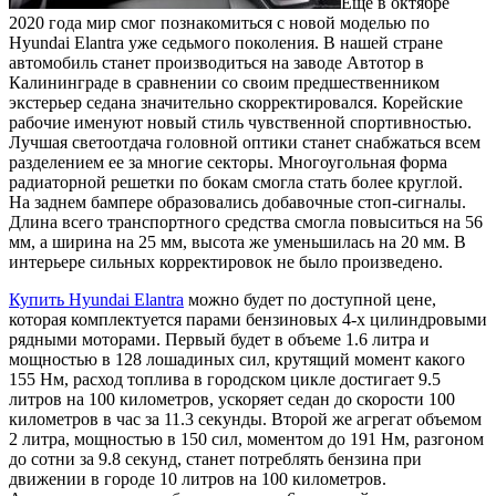
Еще в октябре
2020 года мир смог познакомиться с новой моделью по
Hyundai Elantra уже седьмого поколения.
В нашей стране
автомобиль станет производиться на заводе Автотор в
Калининграде в сравнении со своим предшественником
экстерьер седана значительно скорректировался. Корейские
рабочие именуют новый стиль чувственной спортивностью.
Лучшая светоотдача головной оптики станет снабжаться всем
разделением ее за многие секторы. Многоугольная форма
радиаторной решетки по бокам смогла стать более круглой.
На заднем бампере образовались добавочные стоп-сигналы.
Длина всего транспортного средства смогла повыситься на 56
мм, а ширина на 25 мм, высота же уменьшилась на 20 мм. В
интерьере сильных корректировок не было произведено.
Купить Hyundai Elantra
можно будет по доступной цене,
которая комплектуется парами бензиновых 4-х цилиндровыми
рядными моторами. Первый будет в объеме 1.6 литра и
мощностью в 128 лошадиных сил, крутящий момент какого
155 Нм, расход топлива в городском цикле достигает 9.5
литров на 100 километров, ускоряет седан до скорости 100
километров в час за 11.3 секунды. Второй же агрегат объемом
2 литра, мощностью в 150 сил, моментом до 191 Нм, разгоном
до сотни за 9.8 секунд, станет потреблять бензина при
движении в городе 10 литров на 100 километров.