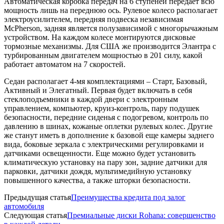
Автоматическая коробка передач на 6 ступеней передает всю
мощность лишь на переднюю ось. Рулевое колесо располагает
электроусилителем, передняя подвеска независимая
McPherson, задняя является полузависимой с многорычажным
устройством. На каждом колесе монтируются дисковые
тормозные механизмы. Для США же производится Элантра с
турбированным двигателем мощностью в 201 силу, какой
работает автоматом на 7 скоростей.
Седан располагает 4-мя комплектациями – Старт, Базовый,
Активный и Элегатный. Первая будет включать в себя
стеклоподъемники в каждой двери с электронным
управлением, компьютер, круиз-контроль, пару подушек
безопасности, передние сиденья с подогревом, контроль по
давлению в шинах, кожаные оплетки рулевых колес. Другие
же станут иметь в дополнение к базовой еще камеры заднего
вида, боковые зеркала с электрическими регулировками и
датчиками освещенности. Еще можно будет установить
климатическую установку на пару зон, задние датчики для
парковки, датчики дождя, мультимедийную установку
повышенного качества, а также шторки безопасности.
Предыдущая статья
Преимущества кредита под залог
автомобиля
Следующая статья
Премиальные диски Rohana: совершенство