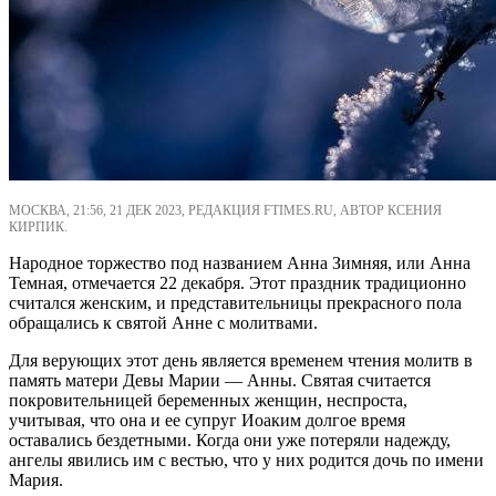
МОСКВА, 21:56, 21 ДЕК 2023, РЕДАКЦИЯ FTIMES.RU, АВТОР КСЕНИЯ
КИРПИК.
Народное торжество под названием Анна Зимняя, или Анна
Темная, отмечается 22 декабря. Этот праздник традиционно
считался женским, и представительницы прекрасного пола
обращались к святой Анне с молитвами.
Для верующих этот день является временем чтения молитв в
память матери Девы Марии — Анны. Святая считается
покровительницей беременных женщин, неспроста,
учитывая, что она и ее супруг Иоаким долгое время
оставались бездетными. Когда они уже потеряли надежду,
ангелы явились им с вестью, что у них родится дочь по имени
Мария.