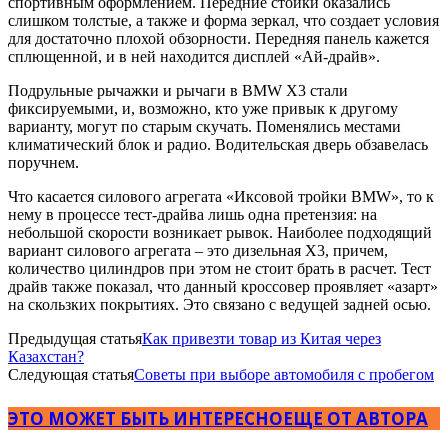
спортивным оформлением. Передние стойки оказались
слишком толстые, а также и форма зеркал, что создает условия
для достаточно плохой обзорности. Передняя панель кажется
сплющенной, и в ней находится дисплей «Ай-драйв».
Подрульные рычажки и рычаги в BMW Х3 стали
фиксируемыми, и, возможно, кто уже привык к другому
варианту, могут по старым скучать. Поменялись местами
климатический блок и радио. Водительская дверь обзавелась
поручнем.
Что касается силового агрегата «Иксовой тройки BMW», то к
нему в процессе тест-драйва лишь одна претензия: на
небольшой скорости возникает рывок. Наиболее подходящий
вариант силового агрегата – это дизельная Х3, причем,
количество цилиндров при этом не стоит брать в расчет. Тест
драйв также показал, что данный кроссовер проявляет «азарт»
на скользких покрытиях. Это связано с ведущей задней осью.
Предыдущая статья
Как привезти товар из Китая через
Казахстан?
Следующая статья
Советы при выборе автомобиля с пробегом
ЭТО МОЖЕТ БЫТЬ ИНТЕРЕСНО
ЕЩЕ ОТ АВТОРА