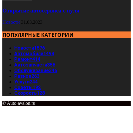
Открытие автосервиса с нуля
Новости
31.03.2023
ПОПУЛЯРНЫЕ КАТЕГОРИИ
Новости
1576
Автомобили
1498
Ремонт
414
Автозапчасти
356
Обслуживание
346
Разное
263
Услуги
244
Советы
192
Скорость
128
© Auto-avalon.ru