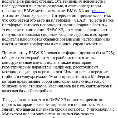
водителей в разных странах. Эта тенденция повсеместно
наблюдается и в настоящее время, и стать обладателем
новенького BMW мечтают многие. BMW Х3 вот
ссылка
… –
это автомобиль-кроссовер. Интересен он, прежде всего тем,
что собирается это авто на платформе «CLAR», то есть на той
платформе, которую используют свежие старшие братья –
«семерки» и «пятерки». BMW Х3, по мнению специалистов,
получился несколько спорным на фоне седанов, в которые
водители влюбляются сбалансированными настройками их
шасси, а также комфортом и отличной управляемостью.
Притом, что у BMW Х3 новая платформа (прежняя была F25),
общими с «семеркой» и «пятеркой» остаются лишь
конструктивные панели пола, а также некоторые
геометрические параметры, например, расстояние от
моторного щита до передней оси. Изменились и передние
стойки: из «двухрычажной» они превратились в МкФерсон,
которая представляет собой многорычажную подвеску с
заниженными стойками. Увеличилась на пять сантиметров и
колесная база «Икс-тройки».
Тест-драйв показал, что в BMW Х3 остаются прежними
пороги, которые также не закрываются полностью. Это
значит, что шансы испачкать брюки остаются. У автомобиля с
М-пакетом новым элементом являются бампера со