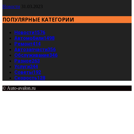
Новости
31.03.2023
ПОПУЛЯРНЫЕ КАТЕГОРИИ
Новости
1576
Автомобили
1498
Ремонт
414
Автозапчасти
356
Обслуживание
346
Разное
263
Услуги
244
Советы
192
Скорость
128
© Auto-avalon.ru