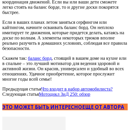
координация движений. Если вы или ваши дети сможете
легко стоять на баланс борде, то и другие доски покорятся
быстрее.
Если в ваших планах летом заняться серфингом или
кайтингом, начните осваивать баланс борд. Он неплохо
имитирует те движения, которые придется делать, катаясь на
доске по волнам. А элементы некоторых трюков вполне
реально разучить в домашних условиях, соблюдая все правила
безопасности.
Скажем так:
баланс борд
, стоящий в вашем доме на кухне или
в спальне – это лучший мотиватор для ведения здоровой и
активной жизни. Он красив, универсален и удобный во всех
отношениях. Удачное приобретение, которое прослужит
многие годы всей семье!
Предыдущая статья
Что входит в набор автомобилиста?
Следующая статья
Мотоцикл ЗиД 250: обзор
ЭТО МОЖЕТ БЫТЬ ИНТЕРЕСНО
ЕЩЕ ОТ АВТОРА