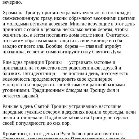
вечерню.
Храмы на Троицу принято украшать зеленью: на пол кладут
свежескошенную траву, иконы обрамляют весенними цветами
и молодыми ветвями деревьев. Многие верующие в этот день
приносят с собой в церковь несколько веток березы, чтобы
освятить их, а затем поставить дома возле икон. Считается,
что таким образом можно защитить свое жилище и себя
заодно от всего зла. Вообще, береза — главный атрибут
праздника, ее ветви символизируют силу Святого Духа.
Еще одна традиция Троицы — устраивать застолье и
приглашать на торжество всех родственников, друзей и
близких. Пятидесятница — не постный день, поэтому есть
возможность продемонстрировать свое кулинарное
мастерство и порадовать гостей самыми разнообразными
угощениями. Традиционным блюдом на Троицу был и
остается каравай.
Раньше в день Святой Троицы устраивались настоящие
народные гулянья: вечером в деревнях водили хороводы, пели
песни и танцевали. Подобные забавы на Троицу не теряют
своей популярности до сих пор.
Кроме того, в этот день на Руси было принято свататься.