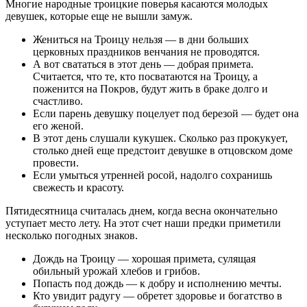
Многие народные троицкие поверья касаются молодых
девушек, которые еще не вышли замуж.
Жениться на Троицу нельзя — в дни больших
церковных праздников венчания не проводятся.
А вот свататься в этот день — добрая примета.
Считается, что те, кто посватаются на Троицу, а
поженится на Покров, будут жить в браке долго и
счастливо.
Если парень девушку поцелует под березой — будет она
его женой.
В этот день слушали кукушек. Сколько раз прокукует,
столько дней еще предстоит девушке в отцовском доме
провести.
Если умыться утренней росой, надолго сохранишь
свежесть и красоту.
Пятидесятница считалась днем, когда весна окончательно
уступает место лету. На этот счет наши предки приметили
несколько погодных знаков.
Дождь на Троицу — хорошая примета, сулящая
обильный урожай хлебов и грибов.
Попасть под дождь — к добру и исполнению мечты.
Кто увидит радугу — обретет здоровье и богатство в