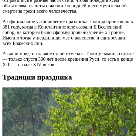
отправились в разные части света, чтобы поведать всем
обитателям планеты о жизни Господней и его мучительной
смерти за грехи всего человечества.
А официальное установление праздника Троицы произошло в
381 году, когда в Константинополе созвали II Вселенский
собор, на котором было сформулировано учение о Троице.
Именно тогда утвердили догмат о равенстве и единосущии
всех Божеских лиц.
А наши предки славяне стали отмечать Троицу намного позже
— только спустя 300 лет после крещения Руси, то есть в конце
XIII — начале XIV веков.
Традиции праздника