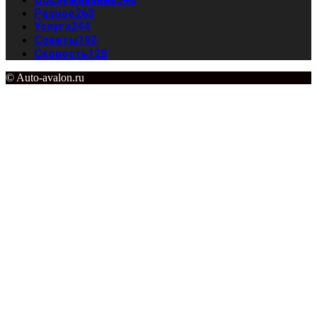
Разное
263
Услуги
244
Советы
192
Скорость
128
© Auto-avalon.ru