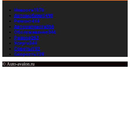
Новости
1576
Автомобили
1498
Ремонт
414
Автозапчасти
356
Обслуживание
346
Разное
263
Услуги
244
Советы
192
Скорость
128
© Auto-avalon.ru