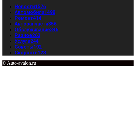
Новости
1576
Автомобили
1498
Ремонт
414
Автозапчасти
356
Обслуживание
346
Разное
263
Услуги
244
Советы
192
Скорость
128
© Auto-avalon.ru