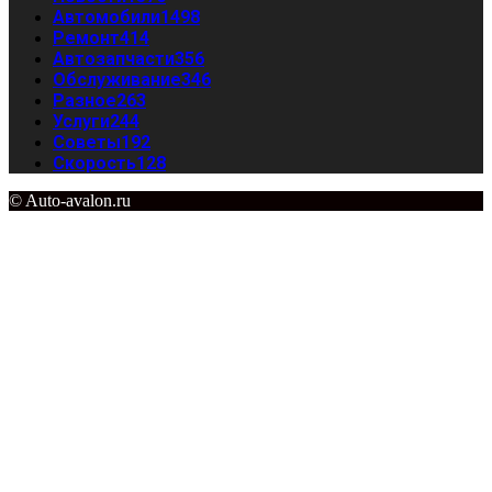
Автомобили
1498
Ремонт
414
Автозапчасти
356
Обслуживание
346
Разное
263
Услуги
244
Советы
192
Скорость
128
© Auto-avalon.ru