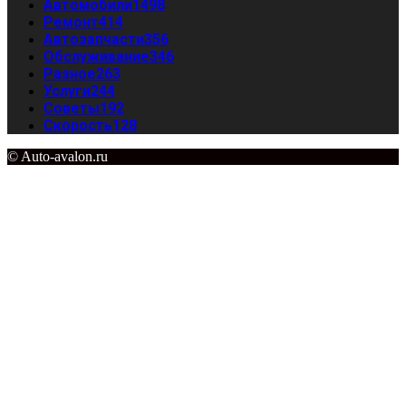
Автомобили
1498
Ремонт
414
Автозапчасти
356
Обслуживание
346
Разное
263
Услуги
244
Советы
192
Скорость
128
© Auto-avalon.ru