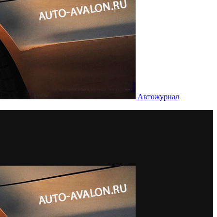
Автожурнал