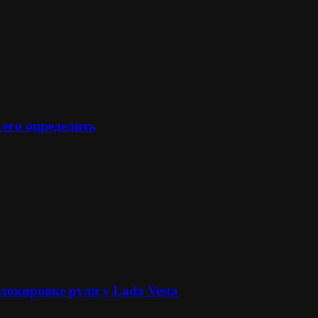
 его определить
локировке руля у Lada Vesta