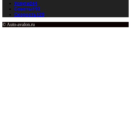
Услуги
244
Советы
192
Скорость
128
© Auto-avalon.ru