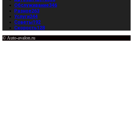
Обслуживание
346
Разное
263
Услуги
244
Советы
192
Скорость
128
© Auto-avalon.ru