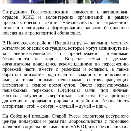
Сотрудники Госавтоинспекции совместно с активистами
отрядов ЮИД и волонтерских организаций в рамках
профилактической акции «Безопасность в отражении»
помогли пешеходам в формировании навыков безопасного
поведения в транспортной обстановке.
В Новгородском районе «Пеший патруль» напомнил местным
жителям об опасных ситуациях, которые могут возникнуть из-
за невнимательности и пренебрежения правилами
безопасности на дороге. Встречая семьи с детьми,
организаторы поделились рекомендациями по пересечению
проезжей части вместе с ребенком и коляской, а также
обратили внимание родителей на важность использования
ими, а также юными пешеходами световозвращающих
элементов в темное время суток. Около нерегулируемых
пешеходных переходов ЮИДовцы взяли под личный
контроль обучение сверстников аспектам безаварийного
движения и продемонстрировали в действии безопасность
алгоритма «стой – смотри – слушай – думай – иди».
На Соборной площади Старой Руссы волонтеры ресурсного
центра поддержки и развития добровольчества с помощью
табличек социальной кампании «АВТОритет безопасности»