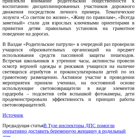
привлекли внимание родительской общественности к
воспитанию дисциплинированных участников дорожного
движения посредством личного примера. Тематические
лозунги «Со светом по жизни», «Живу по правилам», «Всегда
заметный» стали для взрослых ключевыми ориентирами в
привитии детям правильных установок на грамотное
поведение на дорогах.
В Валдае «Родительские патрули» в очередной раз проверили
учащихся образовательных организаций на предмет
использования средств пассивной защиты пешеходов.
Встречая школьников в утренние часы, активисты провели
осмотр верхней одежды и рюкзаков учащихся на наличие
светящихся атрибутов и проконсультировали детей по их
грамотному размещению. Активное участие в проведении
мероприятия приняли ученики, на постоянной основе
использующие световозвращатели в виде элементов
гардероба – подсветив себя вспышкой фотокамеры, дети
продемонстрировали эффективность и принцип работы
световозвращателей.
Источник
Предыдущая статья
В Туле инспекторы ДПС помогли
оперативно доставить беременную женщину в родильный
дом