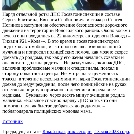
Наряд отдельной роты ДПС Госавтоинспекции в составе
Сергея Бритвина, Евгения Сербиновича и стажера Сергея
Ногинова заступил на обеспечение безопасности дорожного
движения на территории Вологодского района. Около восьми
вечера они находились на 22 километре автодороги Вологда –
Тихвин Р21 «Кола»». В это время к госавтоинспекторам
подъехал автомобиль, из которого вышел взволнованный
мужчина и попросил полицейских помочь как можно скорее
доехать до роддома, так как у его жены начались схватки и
она вот-вот должна родить. Не раздумывая, экипаж ДПС,
включив проблесковые маячки и спецсигналы, поехал в
сторону областного центра. Несмотря на загруженность
трассы, в течение нескольких минут наряд Госавтоинспекции
доехал до медучреждения, после чего полицейские на руках
отнесли женщину в приемное отделение и передали ее
медикам. Буквально через десять минут женщина родила
мальчика. «Большое спасибо наряду ДПС за то, что они
помогли нам так быстро добраться до роддома», –
поблагодарила полицейских молодая мама.
Источник
Предыдущая статья
Какой праздник сегодня, 13 мая 2023 года,