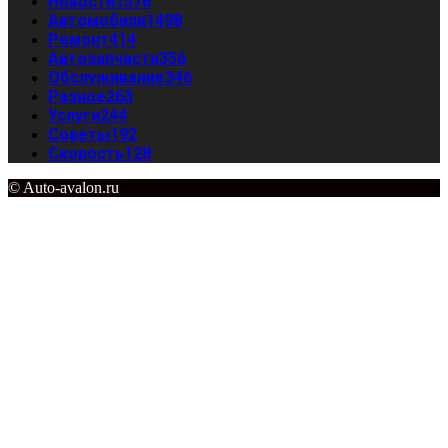
Новости
1576
Автомобили
1498
Ремонт
414
Автозапчасти
356
Обслуживание
346
Разное
263
Услуги
244
Советы
192
Скорость
128
© Auto-avalon.ru