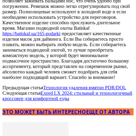
позволяет зажимать пальцами нос, что очень удобно при
погружении. Ремешок можно легко отрегулировать под свой
размер. Полнолицевые используют в холодной воде и если
необходимо использовать устройство для переговоров.
Качественное изделие способно прослужить длительное
время. Магазин подводной охоты Batiskaf
https://batiskaf.ua/165-podarki
предоставляет качественные
изделия масок для дайвинга. Если Вы собираетесь просто
плавать, можно выбирать любую модель. Если собираетесь
заниматься подводной охотой, то лучше приобретать
компактную модель, у которой будет минимальное
подмасочное пространство. Благодаря достаточно большому
ассортименту, который представлен на современном рынке,
абсолютно каждый человек сможет подобрать для себя
наиболее подходящий вариант. Спасибо за внимание!
Предыдущая статья
Технология удаления вмятин PDR/DOL
Следующая статья
Exeed LX 2024: стильный и технологичный
кроссовер для комфортной езды
ЭТО МОЖЕТ БЫТЬ ИНТЕРЕСНО
ЕЩЕ ОТ АВТОРА