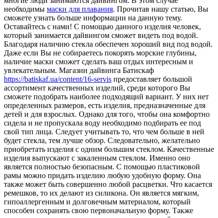
многие люди занимаются дайвингом.
В этом случае
необходимы
маски для плавания
. Прочитав нашу статью, Вы
сможете узнать больше информации на данную тему.
Оставайтесь с нами! С помощью данного изделия человек,
который занимается дайвингом сможет видеть под водой.
Благодаря наличию стекла обеспечен хороший вид под водой.
Даже если Вы не собираетесь покорять морские глубины,
наличие маски сможет сделать ваш отдых интересным и
увлекательным. Магазин дайвинга Батискаф
https://batiskaf.ua/content/16-servis
предоставляет большой
ассортимент качественных изделий, среди которого Вы
сможете подобрать наиболее подходящий вариант. У них нет
определенных размеров, есть изделия, предназначенные для
детей и для взрослых. Однако для того, чтобы она комфортно
сидела и не пропускала воду необходимо подбирать ее под
свой тип лица. Следует учитывать то, что чем больше в ней
будет стекла, тем лучше обзор. Следовательно, желательно
приобретать изделия с одним большим стеклом. Качественные
изделия выпускают с закаленным стеклом. Именно оно
является полностью безопасным. С помощью пластиковой
рамы можно придать изделию любую удобную форму. Она
также может быть совершенно любой расцветки. Что касается
ремешков, то их делают из силикона. Он является мягким,
гипоаллергенным и долговечным материалом, который
способен сохранять свою первоначальную форму. Также